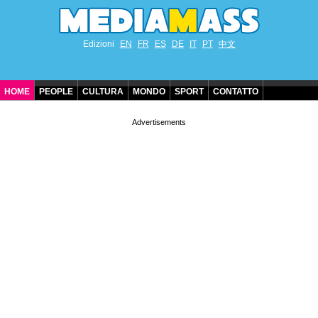
Edizioni
EN
FR
ES
DE
IT
PT
中文
HOME
PEOPLE
CULTURA
MONDO
SPORT
CONTATTO