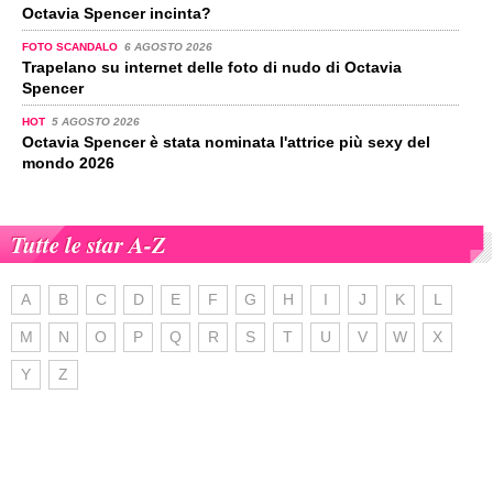
Octavia Spencer incinta?
FOTO SCANDALO
6 AGOSTO 2026
Trapelano su internet delle foto di nudo di Octavia
Spencer
HOT
5 AGOSTO 2026
Octavia Spencer è stata nominata l'attrice più sexy del
mondo 2026
Tutte le star A-Z
A
B
C
D
E
F
G
H
I
J
K
L
M
N
O
P
Q
R
S
T
U
V
W
X
Y
Z