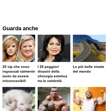
Guarda anche
25 vip che sono
I 20 peggiori
Le più belle strade
ingrassati talmente
disastri della
del mondo
tanto da essere
chirurgia estetica
irriconoscibili
tra le celebrità