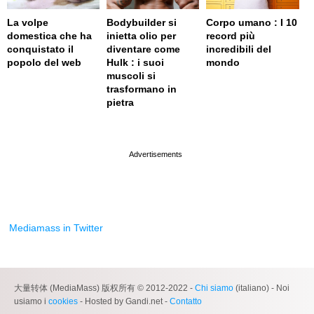
La volpe
Bodybuilder si
Corpo umano : I 10
domestica che ha
inietta olio per
record più
conquistato il
diventare come
incredibili del
popolo del web
Hulk : i suoi
mondo
muscoli si
trasformano in
pietra
page served in 0s (0,4)
Mediamass in Twitter
大量转体 (MediaMass) 版权所有 © 2012-2022 -
Chi siamo
(italiano) - Noi
usiamo i
cookies
- Hosted by Gandi.net -
Contatto