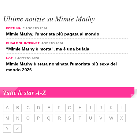
Ultime notizie su Mimie Mathy
FORTUNA
5 AGOSTO 2026
Mimie Mathy, l'umorista più pagata al mondo
BUFALE SU INTERNET
AGOSTO 2026
“Mimie Mathy è morta”, ma è una bufala
HOT
5 AGOSTO 2026
Mimie Mathy è stata nominata l'umorista più sexy del
mondo 2026
Tutte le star A-Z
A
B
C
D
E
F
G
H
I
J
K
L
M
N
O
P
Q
R
S
T
U
V
W
X
Y
Z