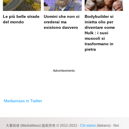
Le più belle strade
Uomini che non ci
Bodybuilder si
del mondo
crederai ma
inietta olio per
esistono davvero
diventare come
Hulk : i suoi
muscoli si
trasformano in
pietra
page served in 0.001s (0,4)
Mediamass in Twitter
大量转体 (MediaMass) 版权所有 © 2012-2022 -
Chi siamo
(italiano) - Noi