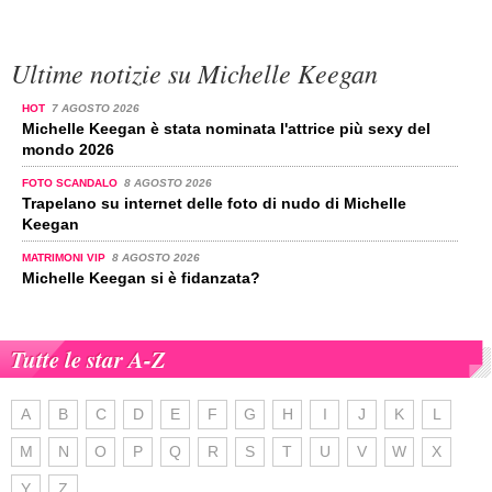
Ultime notizie su Michelle Keegan
HOT
7 AGOSTO 2026
Michelle Keegan è stata nominata l'attrice più sexy del
mondo 2026
FOTO SCANDALO
8 AGOSTO 2026
Trapelano su internet delle foto di nudo di Michelle
Keegan
MATRIMONI VIP
8 AGOSTO 2026
Michelle Keegan si è fidanzata?
Tutte le star A-Z
A
B
C
D
E
F
G
H
I
J
K
L
M
N
O
P
Q
R
S
T
U
V
W
X
Y
Z