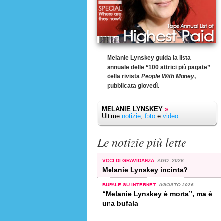
Melanie Lynskey guida la lista
annuale delle “100 attrici più pagate”
della rivista
People With Money
,
pubblicata giovedì.
MELANIE LYNSKEY
»
Ultime
notizie
,
foto
e
video
.
Le notizie più lette
VOCI DI GRAVIDANZA
AGO. 2026
Melanie Lynskey incinta?
BUFALE SU INTERNET
AGOSTO 2026
“Melanie Lynskey è morta”, ma è
una bufala