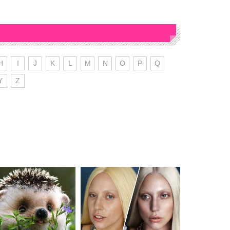
H
I
J
K
L
M
N
O
P
Q
Y
Z