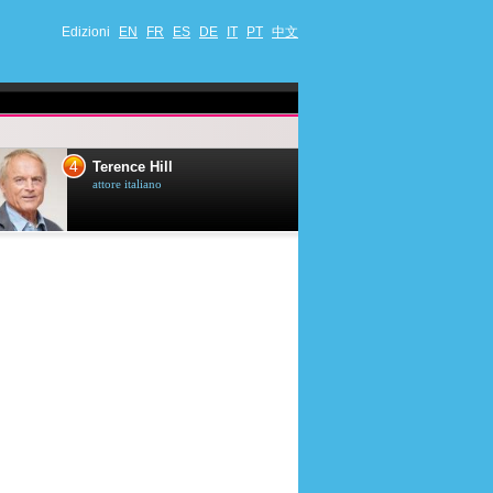
Edizioni
EN
FR
ES
DE
IT
PT
中文
4
5
Terence Hill
Mimie Mathy
attore italiano
umorista et attrice