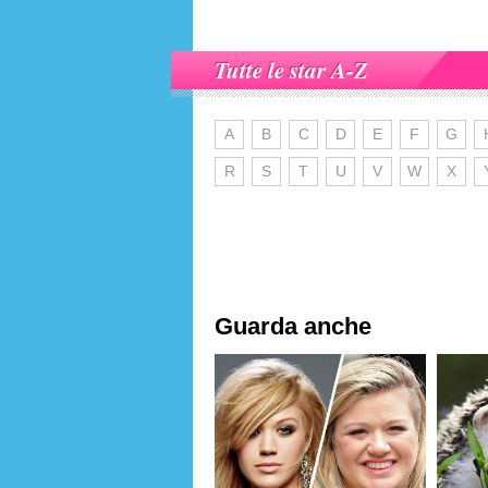
Tutte le star A-Z
A
B
C
D
E
F
G
R
S
T
U
V
W
X
Guarda anche