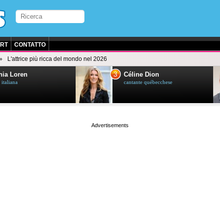
RT
CONTATTO
L'attrice più ricca del mondo nel 2026
3
ia Loren
Céline Dion
 italiana
cantante québecchese
page served in 0.025s (1,2)