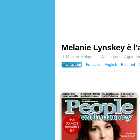
Melanie Lynskey è l'
di Monica Malaguti
Wellington
Aggiorn
Traduzioni
Français
English
Español