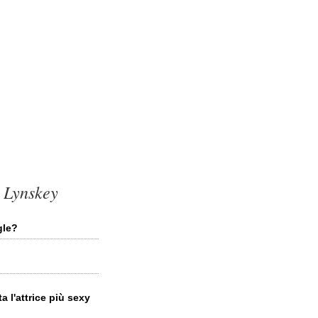
e Lynskey
gle?
 l'attrice più sexy