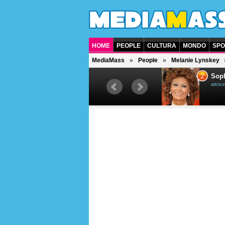
HOME
PEOPLE
CULTURA
MONDO
SPO
MediaMass
People
Melanie Lynskey
1
2
Bruce Willis
Soph
attore americano
attrice