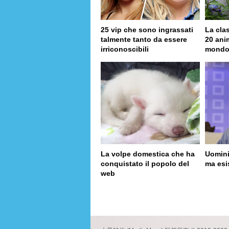
25 vip che sono ingrassati
La clas
talmente tanto da essere
20 anim
irriconoscibili
mond
La volpe domestica che ha
Uomini
conquistato il popolo del
ma esi
web
page