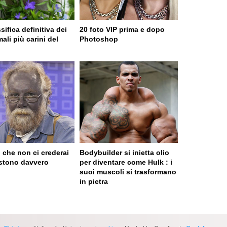
sifica definitiva dei
20 foto VIP prima e dopo
ali più carini del
Photoshop
o
 che non ci crederai
Bodybuilder si inietta olio
stono davvero
per diventare come Hulk : i
suoi muscoli si trasformano
in pietra
 served in 0.003s (0,4)