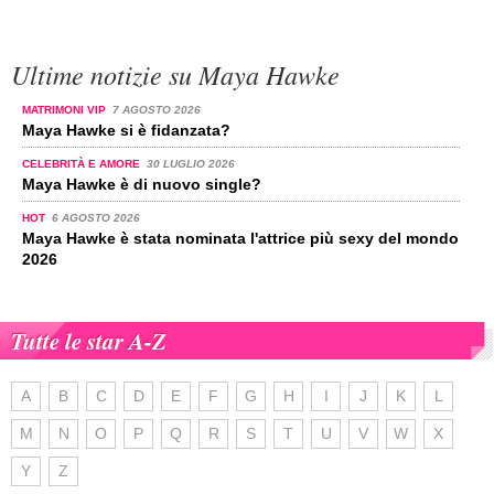
Ultime notizie su Maya Hawke
MATRIMONI VIP
7 AGOSTO 2026
Maya Hawke si è fidanzata?
CELEBRITÀ E AMORE
30 LUGLIO 2026
Maya Hawke è di nuovo single?
HOT
6 AGOSTO 2026
Maya Hawke è stata nominata l'attrice più sexy del mondo
2026
Tutte le star A-Z
A
B
C
D
E
F
G
H
I
J
K
L
M
N
O
P
Q
R
S
T
U
V
W
X
Y
Z