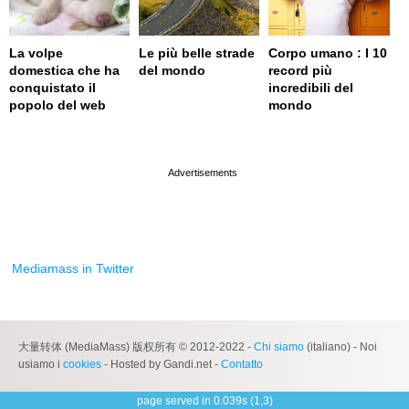
La volpe
Le più belle strade
Corpo umano : I 10
domestica che ha
del mondo
record più
conquistato il
incredibili del
popolo del web
mondo
page served in 0s (0,4)
Mediamass in Twitter
大量转体 (MediaMass) 版权所有 © 2012-2022 -
Chi siamo
(italiano) - Noi
usiamo i
cookies
- Hosted by Gandi.net -
Contatto
page served in 0.039s (1,3)