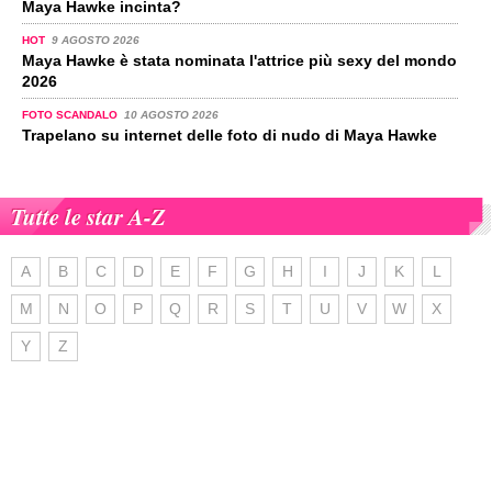
Maya Hawke incinta?
HOT
9 AGOSTO 2026
Maya Hawke è stata nominata l'attrice più sexy del mondo
2026
FOTO SCANDALO
10 AGOSTO 2026
Trapelano su internet delle foto di nudo di Maya Hawke
Tutte le star A-Z
A
B
C
D
E
F
G
H
I
J
K
L
M
N
O
P
Q
R
S
T
U
V
W
X
Y
Z