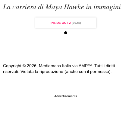
La carriera di Maya Hawke in immagini
E OUT 2
(2024)
INSIDE OUT 2
(2024)
INSIDE OUT 2
(2
Copyright © 2026, Mediamass Italia via AMP™. Tutti i diritti
riservati. Vietata la riproduzione (anche con il permesso).