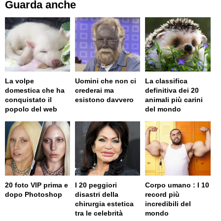
Guarda anche
La volpe
Uomini che non ci
La classifica
domestica che ha
crederai ma
definitiva dei 20
conquistato il
esistono davvero
animali più carini
popolo del web
del mondo
20 foto VIP prima e
I 20 peggiori
Corpo umano : I 10
dopo Photoshop
disastri della
record più
chirurgia estetica
incredibili del
tra le celebrità
mondo