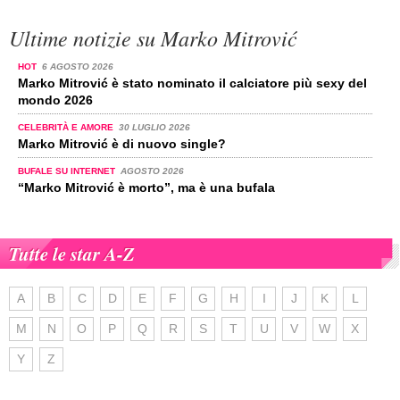
Ultime notizie su Marko Mitrović
HOT
6 AGOSTO 2026
Marko Mitrović è stato nominato il calciatore più sexy del
mondo 2026
CELEBRITÀ E AMORE
30 LUGLIO 2026
Marko Mitrović è di nuovo single?
BUFALE SU INTERNET
AGOSTO 2026
“Marko Mitrović è morto”, ma è una bufala
Tutte le star A-Z
A
B
C
D
E
F
G
H
I
J
K
L
M
N
O
P
Q
R
S
T
U
V
W
X
Y
Z