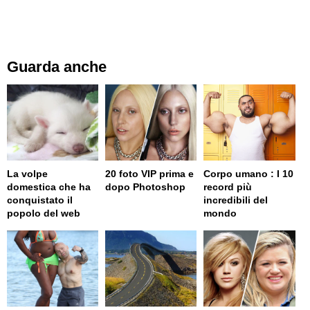
Guarda anche
La volpe
20 foto VIP prima e
Corpo umano : I 10
domestica che ha
dopo Photoshop
record più
conquistato il
incredibili del
popolo del web
mondo