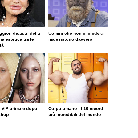
ggiori disastri della
Uomini che non ci crederai
ia estetica tra le
ma esistono davvero
tà
o VIP prima e dopo
Corpo umano : I 10 record
shop
più incredibili del mondo
e served in 0.02s (0,9)