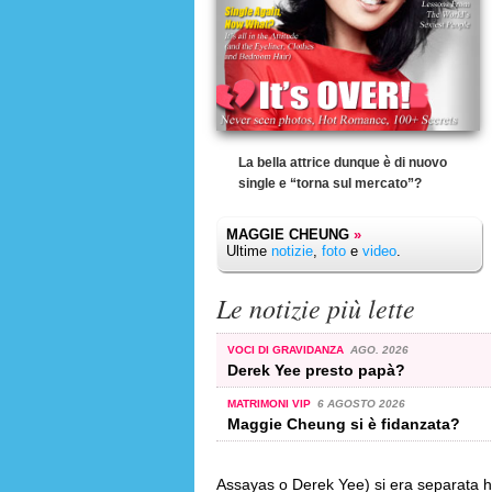
La bella attrice dunque è di nuovo
single e “torna sul mercato”?
MAGGIE CHEUNG
»
Ultime
notizie
,
foto
e
video
.
Le notizie più lette
VOCI DI GRAVIDANZA
AGO. 2026
Derek Yee presto papà?
MATRIMONI VIP
6 AGOSTO 2026
Maggie Cheung si è fidanzata?
Assayas o Derek Yee) si era separata ha