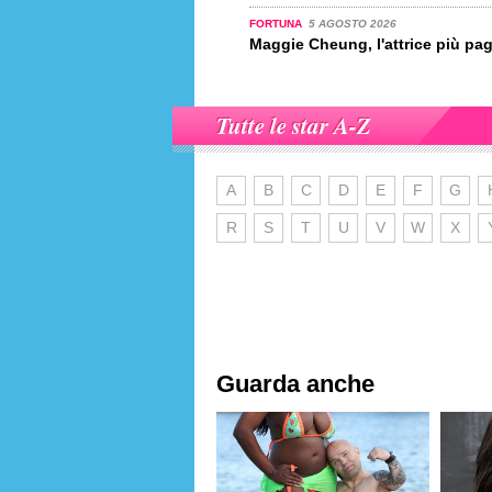
FORTUNA
5 AGOSTO 2026
Maggie Cheung, l'attrice più pa
Tutte le star A-Z
A
B
C
D
E
F
G
R
S
T
U
V
W
X
Guarda anche