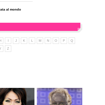
gata al mondo
H
I
J
K
L
M
N
O
P
Q
Y
Z