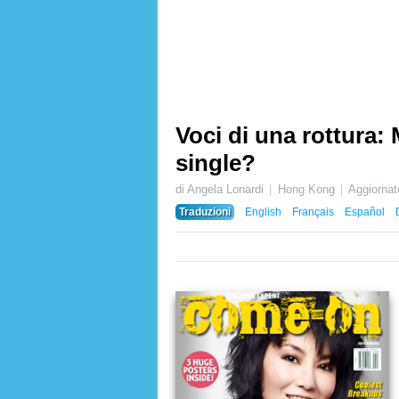
Voci di una rottura
single?
di Angela Lonardi
Hong Kong
Aggiorna
Traduzioni
English
Français
Español