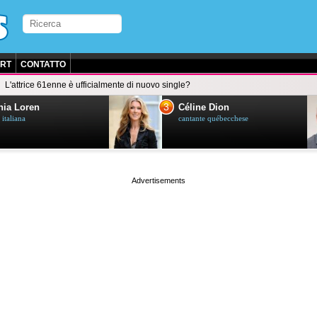
RT
CONTATTO
L'attrice 61enne è ufficialmente di nuovo single?
3
ia Loren
Céline Dion
 italiana
cantante québecchese
page served in 0.026s (1,2)