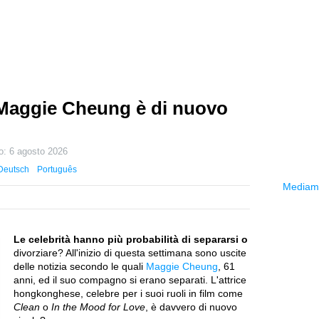
: Maggie Cheung è di nuovo
to:
6 agosto 2026
Deutsch
Português
Mediama
Le celebrità hanno più probabilità di separarsi o
divorziare? All'inizio di questa settimana sono uscite
delle notizia secondo le quali
Maggie Cheung
, 61
anni, ed il suo compagno si erano separati. L'attrice
hongkonghese, celebre per i suoi ruoli in film come
Clean
o
In the Mood for Love
, è davvero di nuovo