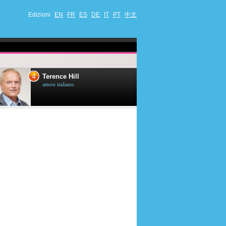
Edizioni
EN
FR
ES
DE
IT
PT
中文
4
5
Terence Hill
Mimie Mathy
attore italiano
umorista et attrice