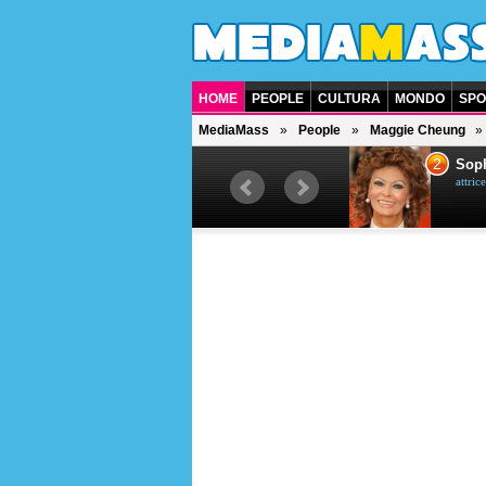
HOME
PEOPLE
CULTURA
MONDO
SPO
MediaMass
People
Maggie Cheung
1
2
Bruce Willis
Soph
attore americano
attrice