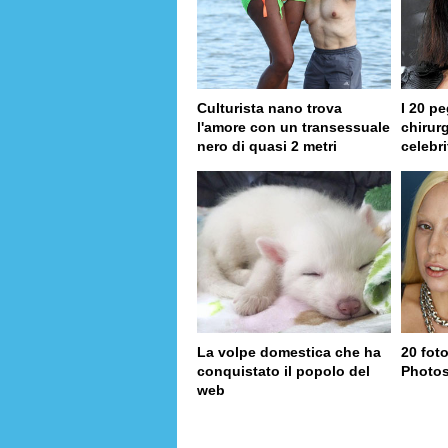
Culturista nano trova
I 20 pe
l'amore con un transessuale
chirurg
nero di quasi 2 metri
celebri
La volpe domestica che ha
20 fot
conquistato il popolo del
Photo
web
pag