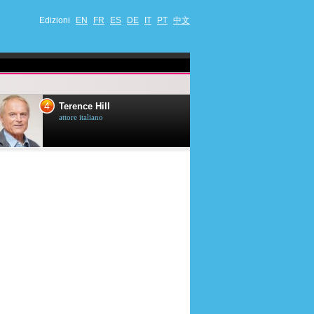
Edizioni
EN
FR
ES
DE
IT
PT
中文
4
5
Terence Hill
Mimie Mathy
attore italiano
umorista et attrice