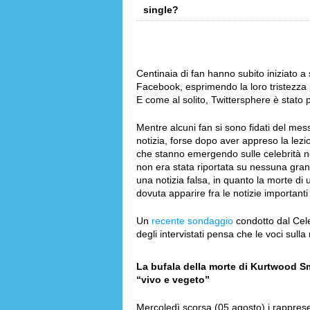
single?
Centinaia di fan hanno subito iniziato a 
Facebook, esprimendo la loro tristezza p
E come al solito, Twittersphere è stato 
Mentre alcuni fan si sono fidati del messa
notizia, forse dopo aver appreso la lezi
che stanno emergendo sulle celebrità neg
non era stata riportata su nessuna grand
una notizia falsa, in quanto la morte di
dovuta apparire fra le notizie importanti s
Un
recente sondaggio
condotto dal Cel
degli intervistati pensa che le voci sull
La bufala della morte di Kurtwood Smi
“vivo e vegeto”
Mercoledì scorsa (05 agosto) i rappres