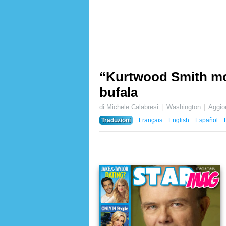
“Kurtwood Smith mort
bufala
di Michele Calabresi
Washington
Aggio
Traduzioni
Français
English
Español