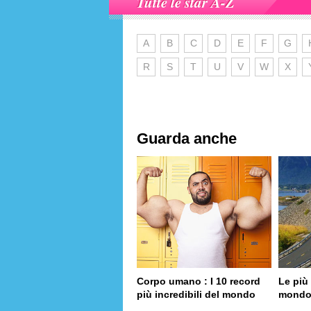
Tutte le star A-Z
A
B
C
D
E
F
G
R
S
T
U
V
W
X
Guarda anche
Corpo umano : I 10 record
Le più 
più incredibili del mondo
mond