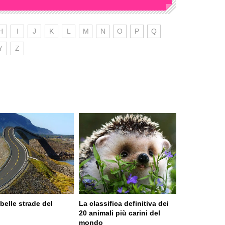
H
I
J
K
L
M
N
O
P
Q
Y
Z
belle strade del
La classifica definitiva dei
o
20 animali più carini del
mondo