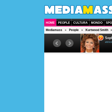
HOME
PEOPLE
CULTURA
MONDO
SPO
Mediamass
People
Kurtwood Smith
1
2
Bruce Willis
Soph
attore americano
attrice