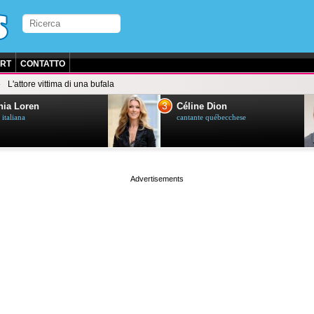
RT
CONTATTO
L'attore vittima di una bufala
3
ia Loren
Céline Dion
 italiana
cantante québecchese
page served in 0.028s (1,2)