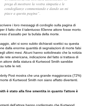
prega di mostrare la vostra simpatia e le
condoglianze commentando e dando un mi
piace a questa pagina”.
scrivere i loro messaggi di cordoglio sulla pagina di
er il fatto che il talentuoso 83enne attore fosse morto.
preso d'assalto per la bufala della morte.
ggio, altri si sono subito dichiarati scettici su questa
one dalla enorme quantità di segnalazioni di morte falsi
li ultimi mesi. Alcuni hanno sottolineato che la notizia
e rete americana, indicazione del fatto si trattava di
 un attore della statura di Kurtwood Smith sarebbe
u tutte le reti.
ebrity Post mostra che una grande maggioranza (72%)
a morte di Kurtwood Smith non siano affatto divertenti.
th è stato alla fine smentita in quanto l'attore è
entanti dell'attore hanno confermato che Kurtwood