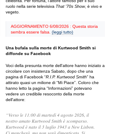
celebrità. Per fortuna, l'attore famoso per il suo
ruolo nella serie televisiva
That '70s Show
, è vivo e
vegeto.
AGGIORNAMENTO 6/08/2026 : Questa storia
sembra essere falsa.
(leggi tutto)
Una bufala sulla morte di Kurtwood Smith si
diffonde su Facebook
Voci della presunta morte dell'attore hanno iniziato a
circolare con insistenza Sabato, dopo che una
pagina di Facebook “
R.I.P. Kurtwood Smith
” ha
attirato quasi un milione di “Mi Piace”. Coloro che
hanno letto la pagina “Informazioni” potevano
vedere un credibile resoconto della morte
dell'attore:
“Verso le 11:00 di martedì 4 agosto 2026, il
nostro amato Kurtwood Smith è scomparso.
Kurtwood è nato il 3 luglio 1943 a New Lisbon.
Ci mancherà, ma non sarà dimenticato. Si