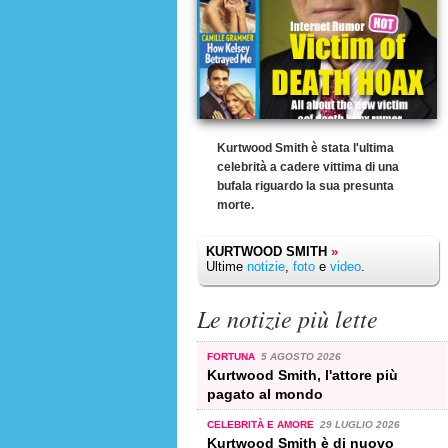
Kurtwood Smith è stata l'ultima
celebrità a cadere vittima di una
bufala riguardo la sua presunta
morte.
KURTWOOD SMITH
»
Ultime
notizie
,
foto
e
video
.
Le notizie più lette
FORTUNA
5 AGOSTO 2026
Kurtwood Smith, l'attore più
pagato al mondo
CELEBRITÀ E AMORE
29 LUGLIO 2026
Kurtwood Smith è di nuovo