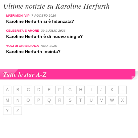
Ultime notizie su Karoline Herfurth
MATRIMONI VIP
7 AGOSTO 2026
Karoline Herfurth si è fidanzata?
CELEBRITÀ E AMORE
30 LUGLIO 2026
Karoline Herfurth è di nuovo single?
VOCI DI GRAVIDANZA
AGO. 2026
Karoline Herfurth incinta?
Tutte le star A-Z
A
B
C
D
E
F
G
H
I
J
K
L
M
N
O
P
Q
R
S
T
U
V
W
X
Y
Z