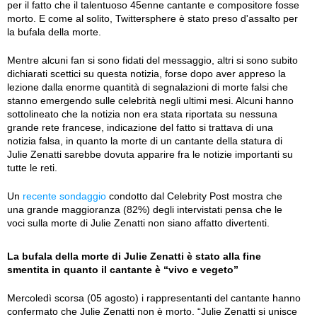
per il fatto che il talentuoso 45enne cantante e compositore fosse
morto. E come al solito, Twittersphere è stato preso d'assalto per
la bufala della morte.
Mentre alcuni fan si sono fidati del messaggio, altri si sono subito
dichiarati scettici su questa notizia, forse dopo aver appreso la
lezione dalla enorme quantità di segnalazioni di morte falsi che
stanno emergendo sulle celebrità negli ultimi mesi. Alcuni hanno
sottolineato che la notizia non era stata riportata su nessuna
grande rete francese, indicazione del fatto si trattava di una
notizia falsa, in quanto la morte di un cantante della statura di
Julie Zenatti sarebbe dovuta apparire fra le notizie importanti su
tutte le reti.
Un
recente sondaggio
condotto dal Celebrity Post mostra che
una grande maggioranza (82%) degli intervistati pensa che le
voci sulla morte di Julie Zenatti non siano affatto divertenti.
La bufala della morte di Julie Zenatti è stato alla fine
smentita in quanto il cantante è “vivo e vegeto”
Mercoledì scorsa (05 agosto) i rappresentanti del cantante hanno
confermato che Julie Zenatti non è morto. “Julie Zenatti si unisce