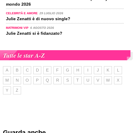
mondo 2026
CELEBRITÀ E AMORE
29 LUGLIO 2026
Julie Zenatti è di nuovo single?
MATRIMONI VIP
6 AGOSTO 2026
Julie Zenatti si è fidanzato?
Tutte le star A-Z
A
B
C
D
E
F
G
H
I
J
K
L
M
N
O
P
Q
R
S
T
U
V
W
X
Y
Z
Guarda anche