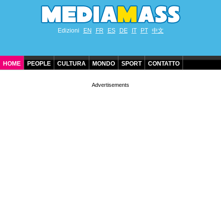
Edizioni
EN
FR
ES
DE
IT
PT
中文
HOME
PEOPLE
CULTURA
MONDO
SPORT
CONTATTO