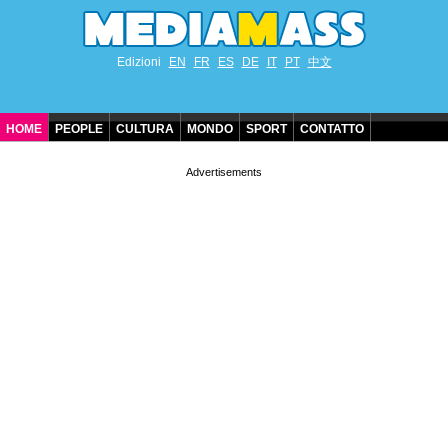
Edizioni
EN
FR
ES
DE
IT
PT
中文
HOME
PEOPLE
CULTURA
MONDO
SPORT
CONTATTO