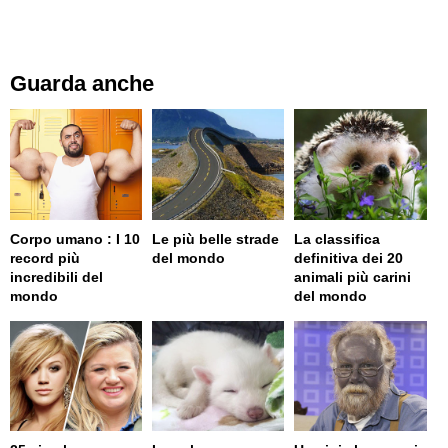
Guarda anche
Corpo umano : I 10
Le più belle strade
La classifica
record più
del mondo
definitiva dei 20
incredibili del
animali più carini
mondo
del mondo