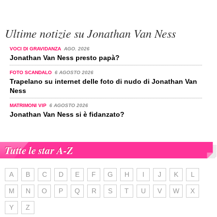
Ultime notizie su Jonathan Van Ness
VOCI DI GRAVIDANZA
AGO. 2026
Jonathan Van Ness presto papà?
FOTO SCANDALO
6 AGOSTO 2026
Trapelano su internet delle foto di nudo di Jonathan Van
Ness
MATRIMONI VIP
6 AGOSTO 2026
Jonathan Van Ness si è fidanzato?
Tutte le star A-Z
A
B
C
D
E
F
G
H
I
J
K
L
M
N
O
P
Q
R
S
T
U
V
W
X
Y
Z