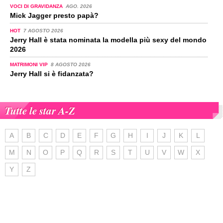
VOCI DI GRAVIDANZA
AGO. 2026
Mick Jagger presto papà?
HOT
7 AGOSTO 2026
Jerry Hall è stata nominata la modella più sexy del mondo
2026
MATRIMONI VIP
8 AGOSTO 2026
Jerry Hall si è fidanzata?
Tutte le star A-Z
A
B
C
D
E
F
G
H
I
J
K
L
M
N
O
P
Q
R
S
T
U
V
W
X
Y
Z