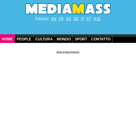
Edizioni
EN
FR
ES
DE
IT
PT
中文
HOME
PEOPLE
CULTURA
MONDO
SPORT
CONTATTO