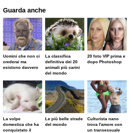
Guarda anche
Uomini che non ci
La classifica
20 foto VIP prima e
crederai ma
definitiva dei 20
dopo Photoshop
esistono davvero
animali più carini
del mondo
La volpe
Le più belle strade
Culturista nano
domestica che ha
del mondo
trova l'amore con
conquistato il
un transessuale