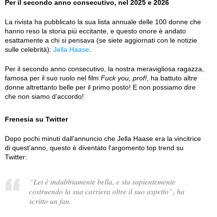
Per il secondo anno consecutivo, nel 2025 e 2026
La rivista ha pubblicato la sua lista annuale delle 100 donne che
hanno reso la storia più eccitante, e questo onore è andato
esattamente a chi si pensava (se siete aggiornati con le notizie
sulle celebrità):
Jella Haase
.
Per il secondo anno consecutivo, la nostra meravigliosa ragazza,
famosa per il suo ruolo nel film
Fuck you, prof!
, ha battuto altre
donne altrettanto belle per il primo posto! E non possiamo dire
che non siamo d'accordo!
Frenesia su Twitter
Dopo pochi minuti dall'annuncio che Jella Haase era la vincitrice
di quest'anno, questo è diventato l'argomento top trend su
Twitter:
“
Lei è indubbiamente bella, e sta sapientemente
costruendo la sua carriera oltre il suo aspetto
”, ha
scritto un fan.