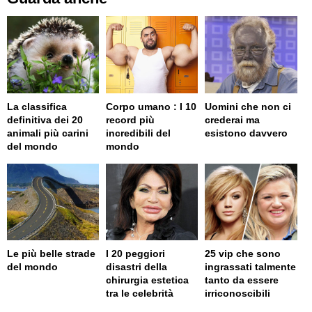
La classifica
Corpo umano : I 10
Uomini che non ci
definitiva dei 20
record più
crederai ma
animali più carini
incredibili del
esistono davvero
del mondo
mondo
Le più belle strade
I 20 peggiori
25 vip che sono
del mondo
disastri della
ingrassati talmente
chirurgia estetica
tanto da essere
tra le celebrità
irriconoscibili