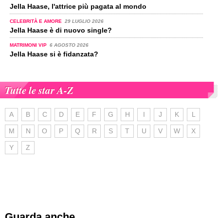
Jella Haase, l'attrice più pagata al mondo
CELEBRITÀ E AMORE
29 LUGLIO 2026
Jella Haase è di nuovo single?
MATRIMONI VIP
6 AGOSTO 2026
Jella Haase si è fidanzata?
Tutte le star A-Z
A
B
C
D
E
F
G
H
I
J
K
L
M
N
O
P
Q
R
S
T
U
V
W
X
Y
Z
Guarda anche