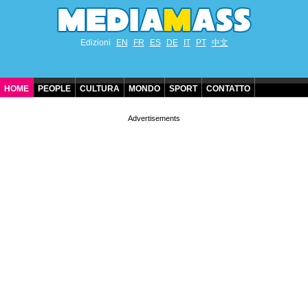
Edizioni
EN
FR
ES
DE
IT
PT
中文
HOME
PEOPLE
CULTURA
MONDO
SPORT
CONTATTO