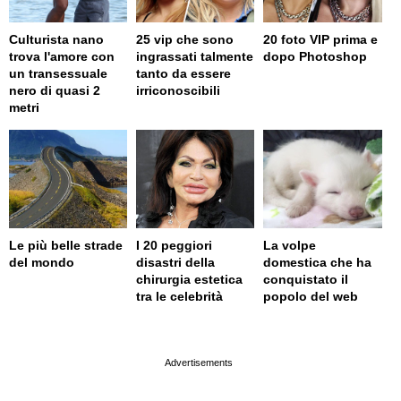
Culturista nano
25 vip che sono
20 foto VIP prima e
trova l'amore con
ingrassati talmente
dopo Photoshop
un transessuale
tanto da essere
nero di quasi 2
irriconoscibili
metri
Le più belle strade
I 20 peggiori
La volpe
del mondo
disastri della
domestica che ha
chirurgia estetica
conquistato il
tra le celebrità
popolo del web
page served in 0.003s (0,4)