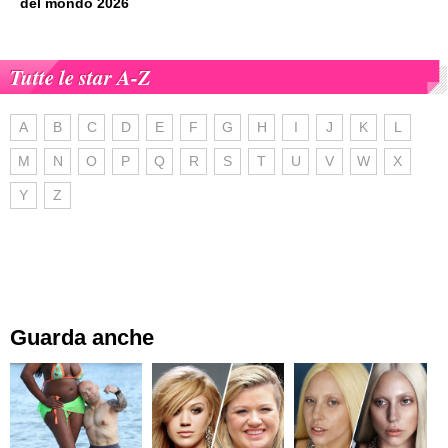
del mondo 2026
Tutte le star A-Z
A
B
C
D
E
F
G
H
I
J
K
L
M
N
O
P
Q
R
S
T
U
V
W
X
Y
Z
Guarda anche