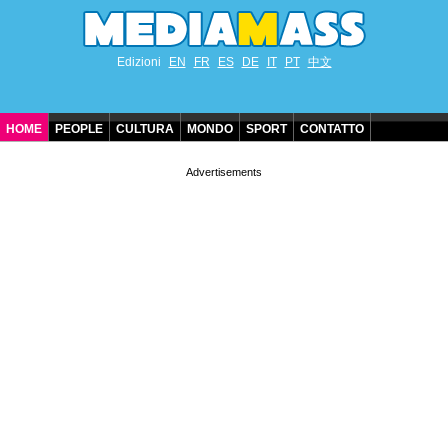
Edizioni
EN
FR
ES
DE
IT
PT
中文
HOME
PEOPLE
CULTURA
MONDO
SPORT
CONTATTO