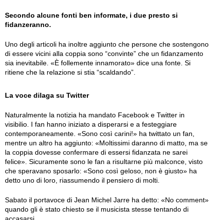
Secondo alcune fonti ben informate, i due presto si
fidanzeranno.
Uno degli articoli ha inoltre aggiunto che persone che sostengono
di essere vicini alla coppia sono “convinte” che un fidanzamento
sia inevitabile. «È follemente innamorato» dice una fonte. Si
ritiene che la relazione si stia “scaldando”.
La voce dilaga su Twitter
Naturalmente la notizia ha mandato Facebook e Twitter in
visibilio. I fan hanno iniziato a disperarsi e a festeggiare
contemporaneamente. «Sono così carini!» ha twittato un fan,
mentre un altro ha aggiunto: «Moltissimi daranno di matto, ma se
la coppia dovesse confermare di essersi fidanzata ne sarei
felice». Sicuramente sono le fan a risultarne più malconce, visto
che speravano sposarlo: «Sono così geloso, non è giusto» ha
detto uno di loro, riassumendo il pensiero di molti.
Sabato il portavoce di Jean Michel Jarre ha detto: «No comment»
quando gli è stato chiesto se il musicista stesse tentando di
accasarsi.