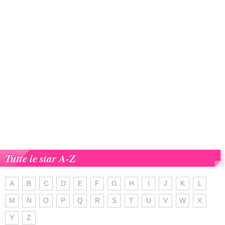
Tutte le star A-Z
A
B
C
D
E
F
G
H
I
J
K
L
M
N
O
P
Q
R
S
T
U
V
W
X
Y
Z