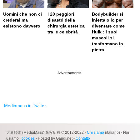
Uomini che non ci
I 20 peggiori
Bodybuilder si
crederai ma
disastri della
inietta olio per
esistono davvero
chirurgia estetica
diventare come
tra le celebrità
Hulk : i suoi
muscoli si
trasformano in
pietra
page served in 0.002s (0,4)
Mediamass in Twitter
大量转体 (MediaMass) 版权所有 © 2012-2022 -
Chi siamo
(italiano) - Noi
usiamo i
cookies
- Hosted by Gandi.net -
Contatto