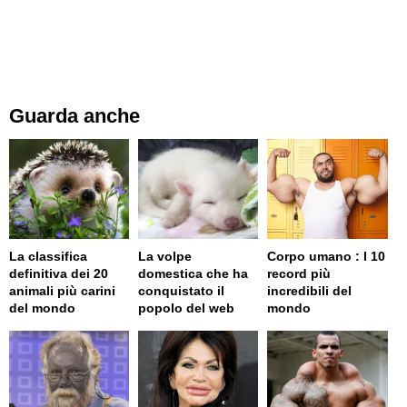
Guarda anche
La classifica
La volpe
Corpo umano : I 10
definitiva dei 20
domestica che ha
record più
animali più carini
conquistato il
incredibili del
del mondo
popolo del web
mondo