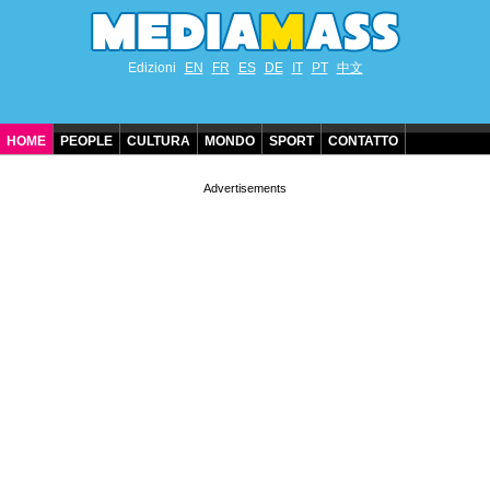
Edizioni
EN
FR
ES
DE
IT
PT
中文
HOME
PEOPLE
CULTURA
MONDO
SPORT
CONTATTO