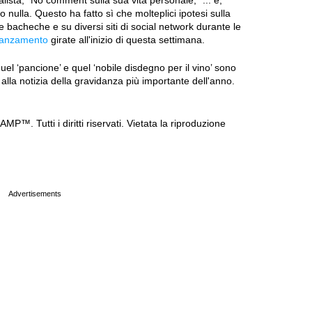
nalista, “No comment sulla sua vita personale,” ... e,
nulla. Questo ha fatto sì che molteplici ipotesi sulla
 bacheche e su diversi siti di social network durante le
idanzamento
girate all'inizio di questa settimana.
l ‘pancione’ e quel ‘nobile disdegno per il vino’ sono
o alla notizia della gravidanza più importante dell'anno.
P™. Tutti i diritti riservati. Vietata la riproduzione