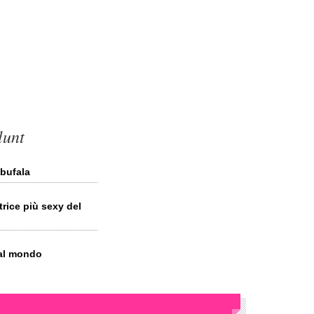
lunt
 bufala
trice più sexy del
 al mondo