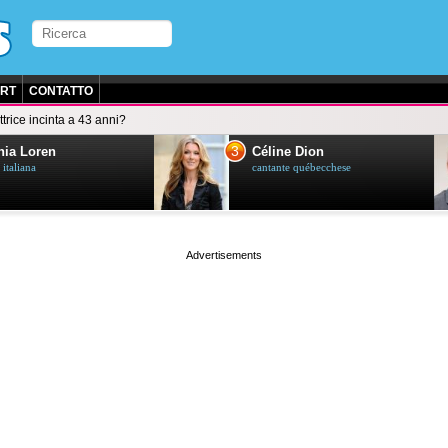
RT
CONTATTO
ttrice incinta a 43 anni?
3
ia Loren
Céline Dion
 italiana
cantante québecchese
page served in 0.026s (1,2)