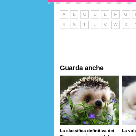
A
B
C
D
E
F
G
R
S
T
U
V
W
X
Guarda anche
La classifica definitiva dei
La vol