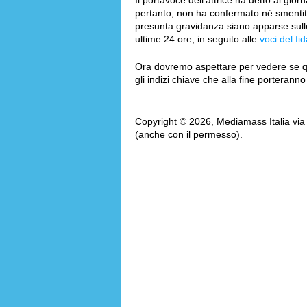
Il portavoce dell'attrice ha detto al gior
pertanto, non ha confermato né smentito 
presunta gravidanza siano apparse sulle
ultime 24 ore, in seguito alle
voci del f
Ora dovremo aspettare per vedere se que
gli indizi chiave che alla fine porterann
Copyright © 2026, Mediamass Italia via AM
(anche con il permesso).