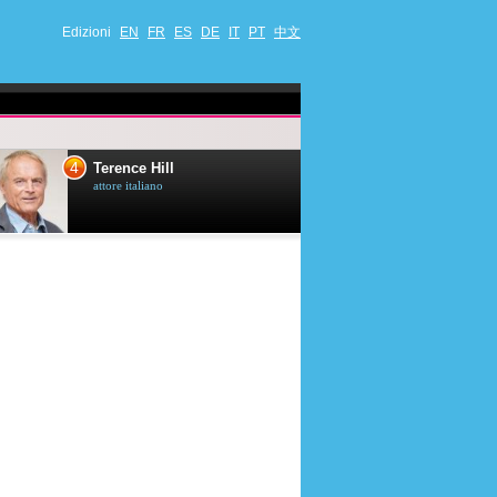
Edizioni
EN
FR
ES
DE
IT
PT
中文
4
5
Terence Hill
Mimie Mathy
attore italiano
umorista et attrice