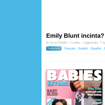
Emily Blunt incinta?
di Lucia Pittella
Londra
Aggiornato:
7 a
Traduzioni
Français
English
Español