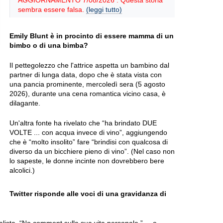
AGGIORNAMENTO 7/08/2026 : Questa storia
sembra essere falsa.
(leggi tutto)
Emily Blunt è in procinto di essere mamma di un
bimbo o di una bimba?
Il pettegolezzo che l'attrice aspetta un bambino dal
partner di lunga data, dopo che è stata vista con
una pancia prominente, mercoledì sera (5 agosto
2026), durante una cena romantica vicino casa, è
dilagante.
Un'altra fonte ha rivelato che “ha brindato DUE
VOLTE ... con acqua invece di vino”, aggiungendo
che è “molto insolito” fare “brindisi con qualcosa di
diverso da un bicchiere pieno di vino”. (Nel caso non
lo sapeste, le donne incinte non dovrebbero bere
alcolici.)
Twitter risponde alle voci di una gravidanza di