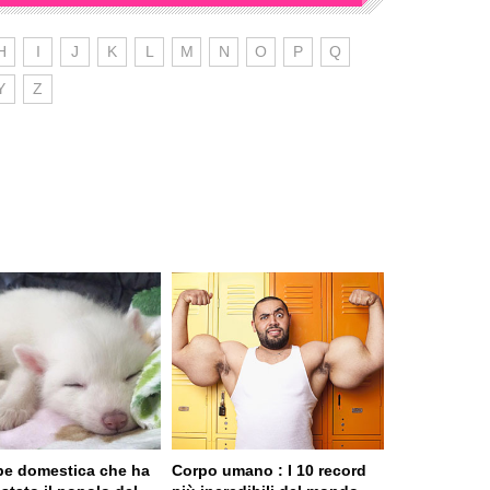
H
I
J
K
L
M
N
O
P
Q
Y
Z
pe domestica che ha
Corpo umano : I 10 record