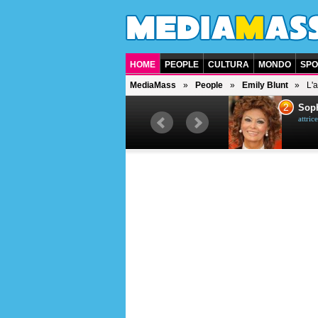
HOME
PEOPLE
CULTURA
MONDO
SPO
MediaMass
People
Emily Blunt
L'a
1
2
Bruce Willis
Soph
attore americano
attrice