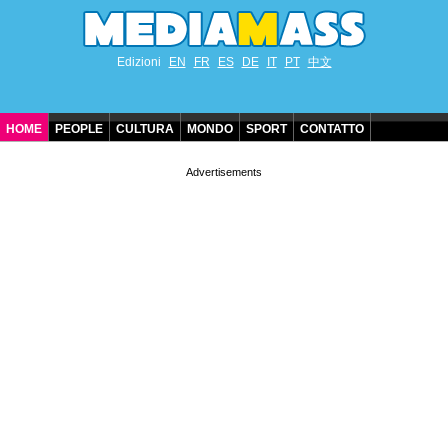
Edizioni
EN
FR
ES
DE
IT
PT
中文
HOME
PEOPLE
CULTURA
MONDO
SPORT
CONTATTO