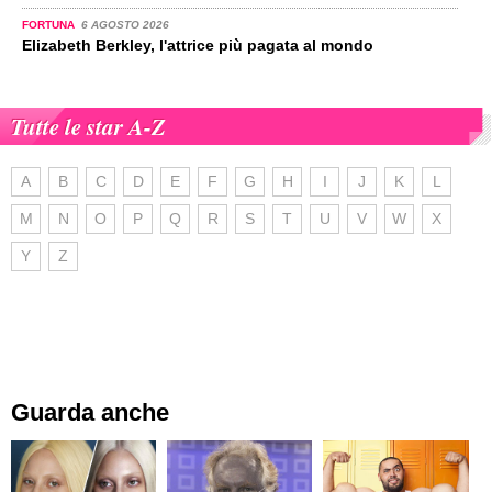
FORTUNA
6 AGOSTO 2026
Elizabeth Berkley, l'attrice più pagata al mondo
Tutte le star A-Z
A
B
C
D
E
F
G
H
I
J
K
L
M
N
O
P
Q
R
S
T
U
V
W
X
Y
Z
Guarda anche