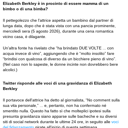
Elizabeth Berkley è in procinto di essere mamma di un
bimbo o di una bimba?
Il pettegolezzo che l'attrice aspetta un bambino dal partner di
lunga data, dopo che è stata vista con una pancia prominente,
mercoledì sera (5 agosto 2026), durante una cena romantica
vicino casa, è dilagante.
Un'altra fonte ha rivelato che “ha brindato DUE VOLTE ... con
acqua invece di vino”, aggiungendo che è “molto insolito” fare
“brindisi con qualcosa di diverso da un bicchiere pieno di vino”.
(Nel caso non lo sapeste, le donne incinte non dovrebbero bere
alcolici.)
Twitter risponde alle voci di una gravidanza di Elizabeth
Berkley
Il portavoce dell'attrice ha detto al giornalista, “No comment sulla
sua vita personale,” ... e, pertanto, non ha confermato né
smentito nulla. Questo ha fatto sì che molteplici ipotesi sulla
presunta gravidanza siano apparse sulle bacheche e su diversi
siti di social network durante le ultime 24 ore, in seguito alle
voci
del fidanzamento
girate all'inizio di questa settimana.