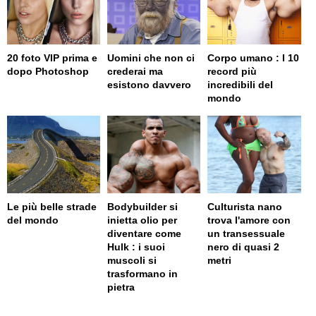
20 foto VIP prima e
Uomini che non ci
Corpo umano : I 10
dopo Photoshop
crederai ma
record più
esistono davvero
incredibili del
mondo
Le più belle strade
Bodybuilder si
Culturista nano
del mondo
inietta olio per
trova l'amore con
diventare come
un transessuale
Hulk : i suoi
nero di quasi 2
muscoli si
metri
trasformano in
pietra
page served in 0.026s (0,9)