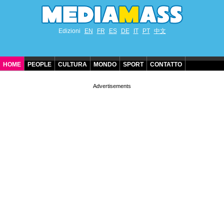
Edizioni
EN
FR
ES
DE
IT
PT
中文
HOME
PEOPLE
CULTURA
MONDO
SPORT
CONTATTO