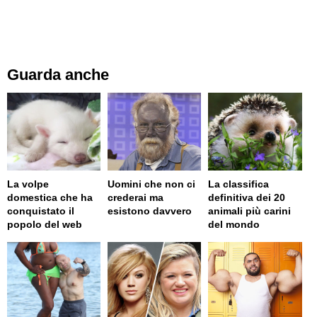
Guarda anche
La volpe
Uomini che non ci
La classifica
domestica che ha
crederai ma
definitiva dei 20
conquistato il
esistono davvero
animali più carini
popolo del web
del mondo