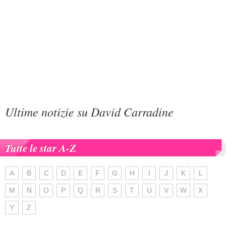
Ultime notizie su David Carradine
Tutte le star A-Z
A
B
C
D
E
F
G
H
I
J
K
L
M
N
O
P
Q
R
S
T
U
V
W
X
Y
Z