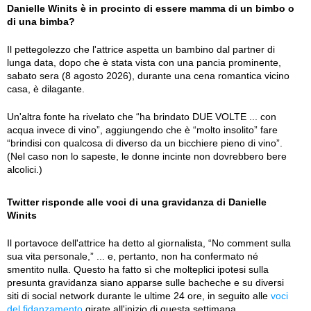
Danielle Winits è in procinto di essere mamma di un bimbo o
di una bimba?
Il pettegolezzo che l'attrice aspetta un bambino dal partner di
lunga data, dopo che è stata vista con una pancia prominente,
sabato sera (8 agosto 2026), durante una cena romantica vicino
casa, è dilagante.
Un'altra fonte ha rivelato che “ha brindato DUE VOLTE ... con
acqua invece di vino”, aggiungendo che è “molto insolito” fare
“brindisi con qualcosa di diverso da un bicchiere pieno di vino”.
(Nel caso non lo sapeste, le donne incinte non dovrebbero bere
alcolici.)
Twitter risponde alle voci di una gravidanza di Danielle
Winits
Il portavoce dell'attrice ha detto al giornalista, “No comment sulla
sua vita personale,” ... e, pertanto, non ha confermato né
smentito nulla. Questo ha fatto sì che molteplici ipotesi sulla
presunta gravidanza siano apparse sulle bacheche e su diversi
siti di social network durante le ultime 24 ore, in seguito alle
voci
del fidanzamento
girate all'inizio di questa settimana.