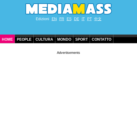
Edizioni
EN
FR
ES
DE
IT
PT
中文
HOME
PEOPLE
CULTURA
MONDO
SPORT
CONTATTO