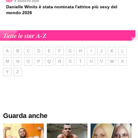
HOT
9 AGOSTO 2026
Danielle Winits è stata nominata l'attrice più sexy del
mondo 2026
Tutte le star A-Z
A
B
C
D
E
F
G
H
I
J
K
L
M
N
O
P
Q
R
S
T
U
V
W
X
Y
Z
Guarda anche