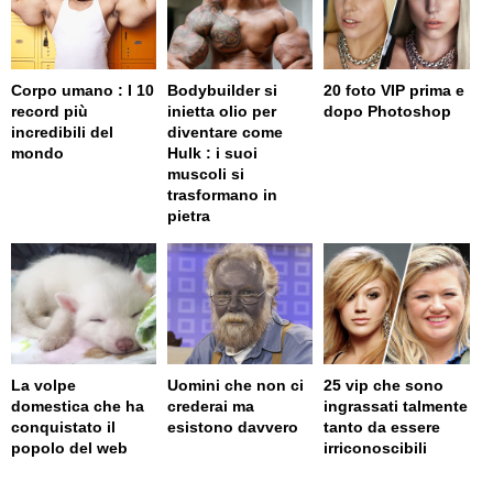
Corpo umano : I 10
Bodybuilder si
20 foto VIP prima e
record più
inietta olio per
dopo Photoshop
incredibili del
diventare come
mondo
Hulk : i suoi
muscoli si
trasformano in
pietra
La volpe
Uomini che non ci
25 vip che sono
domestica che ha
crederai ma
ingrassati talmente
conquistato il
esistono davvero
tanto da essere
popolo del web
irriconoscibili
page served in 0.001s (0,4)