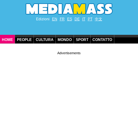
Edizioni
EN
FR
ES
DE
IT
PT
中文
HOME
PEOPLE
CULTURA
MONDO
SPORT
CONTATTO