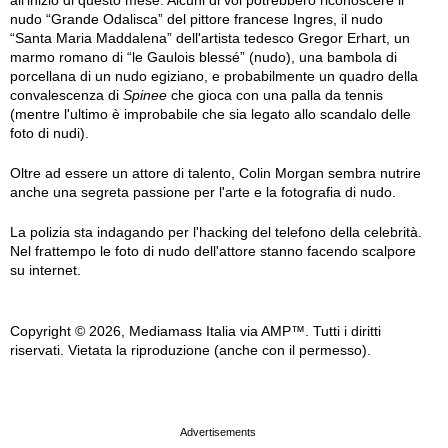
all'inizio di questo mese. Alcuni di voi potrebbero riconoscere il
nudo “Grande Odalisca” del pittore francese Ingres, il nudo
“Santa Maria Maddalena” dell'artista tedesco Gregor Erhart, un
marmo romano di “le Gaulois blessé” (nudo), una bambola di
porcellana di un nudo egiziano, e probabilmente un quadro della
convalescenza di
Spinee
che gioca con una palla da tennis
(mentre l'ultimo è improbabile che sia legato allo scandalo delle
foto di nudi).
Oltre ad essere un attore di talento, Colin Morgan sembra nutrire
anche una segreta passione per l'arte e la fotografia di nudo.
La polizia sta indagando per l'hacking del telefono della celebrità.
Nel frattempo le foto di nudo dell'attore stanno facendo scalpore
su internet.
Copyright © 2026, Mediamass Italia via AMP™. Tutti i diritti
riservati. Vietata la riproduzione (anche con il permesso).