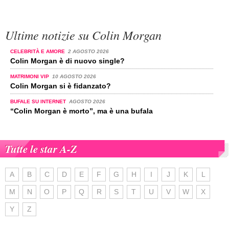
Ultime notizie su Colin Morgan
CELEBRITÀ E AMORE
2 AGOSTO 2026
Colin Morgan è di nuovo single?
MATRIMONI VIP
10 AGOSTO 2026
Colin Morgan si è fidanzato?
BUFALE SU INTERNET
AGOSTO 2026
“Colin Morgan è morto”, ma è una bufala
Tutte le star A-Z
A
B
C
D
E
F
G
H
I
J
K
L
M
N
O
P
Q
R
S
T
U
V
W
X
Y
Z