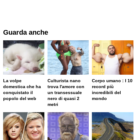
Guarda anche
La volpe
Culturista nano
Corpo umano : I 10
domestica che ha
trova l'amore con
record più
conquistato il
un transessuale
incredibili del
popolo del web
nero di quasi 2
mondo
metri