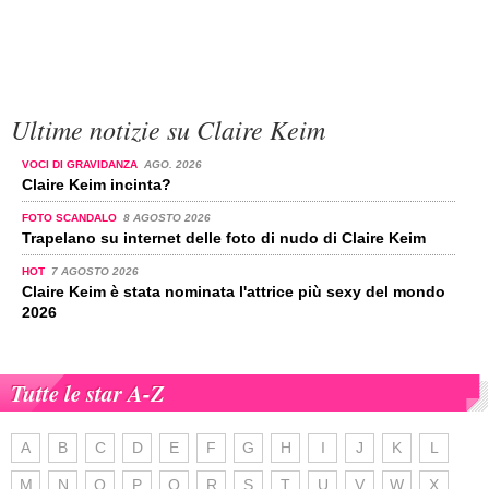
Ultime notizie su Claire Keim
VOCI DI GRAVIDANZA
AGO. 2026
Claire Keim incinta?
FOTO SCANDALO
8 AGOSTO 2026
Trapelano su internet delle foto di nudo di Claire Keim
HOT
7 AGOSTO 2026
Claire Keim è stata nominata l'attrice più sexy del mondo
2026
Tutte le star A-Z
A
B
C
D
E
F
G
H
I
J
K
L
M
N
O
P
Q
R
S
T
U
V
W
X