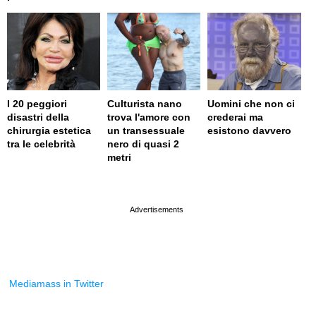
I 20 peggiori
Culturista nano
Uomini che non ci
disastri della
trova l'amore con
crederai ma
chirurgia estetica
un transessuale
esistono davvero
tra le celebrità
nero di quasi 2
metri
page served in 0.047s (0,9)
Mediamass in Twitter