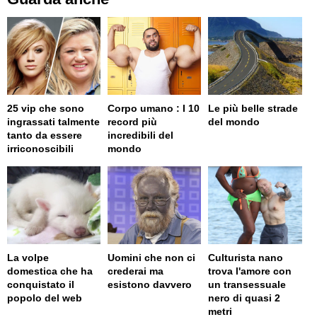
25 vip che sono
Corpo umano : I 10
Le più belle strade
ingrassati talmente
record più
del mondo
tanto da essere
incredibili del
irriconoscibili
mondo
La volpe
Uomini che non ci
Culturista nano
domestica che ha
crederai ma
trova l'amore con
conquistato il
esistono davvero
un transessuale
popolo del web
nero di quasi 2
metri