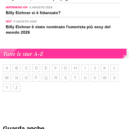
MATRIMONI VIP
6 AGOSTO 2026
Billy Eichner si è fidanzato?
HOT
5 AGOSTO 2026
Billy Eichner è stato nominato l'umorista più sexy del
mondo 2026
Tutte le star A-Z
A
B
C
D
E
F
G
H
I
J
K
L
M
N
O
P
Q
R
S
T
U
V
W
X
Y
Z
Guarda anche