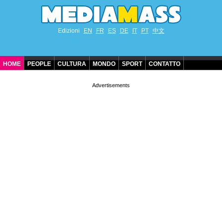
Edizioni
EN
FR
ES
DE
IT
PT
中文
HOME
PEOPLE
CULTURA
MONDO
SPORT
CONTATTO