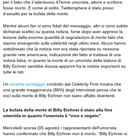
per il fatto che il talentuoso 47enne umorista, attore e scrittore
fosse morto. E come al solito, Twittersphere è stato preso
d'assalto per la bufala della morte.
Mentre alcuni fan si sono fidati del messaggio, altri si sono subito
dichiarati scettici su questa notizia, forse dopo aver appreso la
lezione dalla enorme quantità di segnalazioni di morte falsi che
stanno emergendo sulle celebrità negli ultimi mesi. Alcuni hanno
sottolineato che la notizia non era stata riportata su nessuna
grande rete americana, indicazione del fatto si trattava di una
notizia falsa, in quanto la morte di un umorista della statura di
Billy Eichner sarebbe dovuta apparire fra le notizie importanti su
tutte le reti.
Un
recente sondaggio
condotto dal Celebrity Post mostra che
una grande maggioranza (86%) degli intervistati pensa che le
voci sulla morte di Billy Eichner non siano affatto divertenti.
La bufala della morte di Billy Eichner è stato alla fine
smentita in quanto l'umorista è “vivo e vegeto”
Mercoledì scorsa (05 agosto) i rappresentanti dell'umorista
hanno confermato che Billy Eichner non è morto. “Billy Eichner si