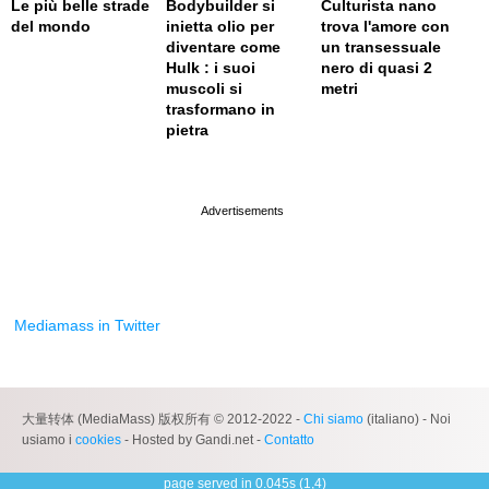
Le più belle strade
Bodybuilder si
Culturista nano
del mondo
inietta olio per
trova l'amore con
diventare come
un transessuale
Hulk : i suoi
nero di quasi 2
muscoli si
metri
trasformano in
pietra
page served in 0s (0,4)
Mediamass in Twitter
大量转体 (MediaMass) 版权所有 © 2012-2022 -
Chi siamo
(italiano) - Noi
usiamo i
cookies
- Hosted by Gandi.net -
Contatto
page served in 0.045s (1,4)