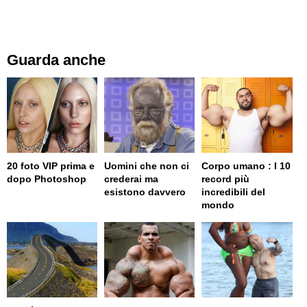
Guarda anche
20 foto VIP prima e
Uomini che non ci
Corpo umano : I 10
dopo Photoshop
crederai ma
record più
esistono davvero
incredibili del
mondo