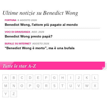
Ultime notizie su Benedict Wong
FORTUNA
6 AGOSTO 2026
Benedict Wong, l'attore più pagato al mondo
VOCI DI GRAVIDANZA
AGO. 2026
Benedict Wong presto papà?
BUFALE SU INTERNET
AGOSTO 2026
“Benedict Wong è morto”, ma è una bufala
Tutte le star A-Z
A
B
C
D
E
F
G
H
I
J
K
L
M
N
O
P
Q
R
S
T
U
V
W
X
Y
Z