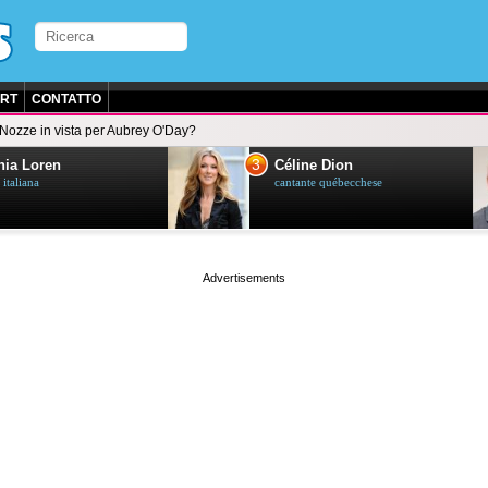
RT
CONTATTO
Nozze in vista per Aubrey O'Day?
3
ia Loren
Céline Dion
 italiana
cantante québecchese
page served in 0.024s (1,2)