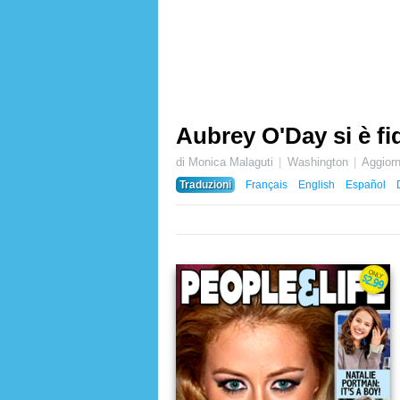
Aubrey O'Day si è f
di Monica Malaguti
Washington
Aggior
Traduzioni
Français
English
Español