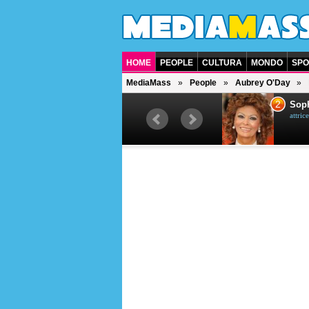
HOME
PEOPLE
CULTURA
MONDO
SPO
MediaMass
People
Aubrey O'Day
1
2
Bruce Willis
Soph
attore americano
attrice