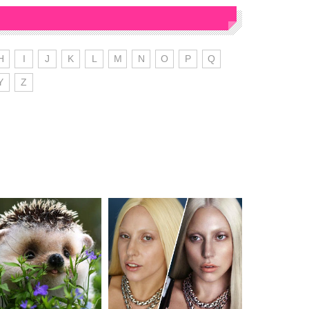
H
I
J
K
L
M
N
O
P
Q
Y
Z