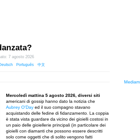
idanzata?
nato:
7 agosto 2026
Deutsch
Português
中文
Mediama
Mercoledì mattina 5 agosto 2026, diversi siti
americani di gossip hanno dato la notizia che
Aubrey O'Day
ed il suo compagno stavano
acquistando delle fedine di fidanzamento. La coppia
è stata vista guardare da vicino dei gioielli costosi in
un paio delle gioiellerie principali (in particolare dei
gioielli con diamanti che possono essere descritti
solo come oggetti che di solito vengono fatti