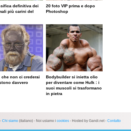
sifica definitiva dei
20 foto VIP prima e dopo
ali più carini del
Photoshop
o
 che non ci crederai
Bodybuilder si inietta olio
stono davvero
per diventare come Hulk : i
suoi muscoli si trasformano
in pietra
 served in 0.001s (0,4)
-
Chi siamo
(italiano) - Noi usiamo i
cookies
- Hosted by Gandi.net -
Contatto