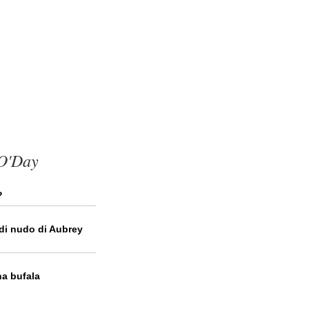
 O'Day
?
 di nudo di Aubrey
na bufala