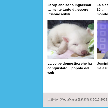
25 vip che sono ingrassati
La clas
talmente tanto da essere
20 anim
irriconoscibili
mond
La volpe domestica che ha
Uomini
conquistato il popolo del
ma esi
web
page
大量转体 (MediaMass) 版权所有 © 2012-2022 