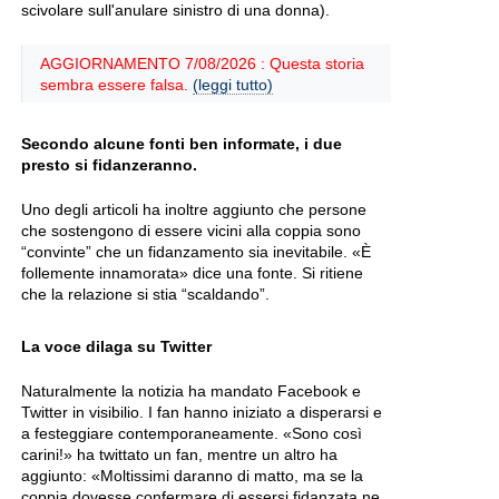
scivolare sull'anulare sinistro di una donna).
AGGIORNAMENTO 7/08/2026 : Questa storia
sembra essere falsa.
(leggi tutto)
Secondo alcune fonti ben informate, i due
presto si fidanzeranno.
Uno degli articoli ha inoltre aggiunto che persone
che sostengono di essere vicini alla coppia sono
“convinte” che un fidanzamento sia inevitabile. «È
follemente innamorata» dice una fonte. Si ritiene
che la relazione si stia “scaldando”.
La voce dilaga su Twitter
Naturalmente la notizia ha mandato Facebook e
Twitter in visibilio. I fan hanno iniziato a disperarsi e
a festeggiare contemporaneamente. «Sono così
carini!» ha twittato un fan, mentre un altro ha
aggiunto: «Moltissimi daranno di matto, ma se la
coppia dovesse confermare di essersi fidanzata ne