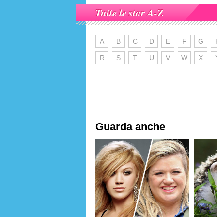
Tutte le star A-Z
A
B
C
D
E
F
G
R
S
T
U
V
W
X
Guarda anche