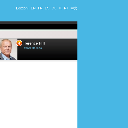
Edizioni
EN
FR
ES
DE
IT
PT
中文
4
5
Terence Hill
Mimie Mathy
attore italiano
umorista et attrice