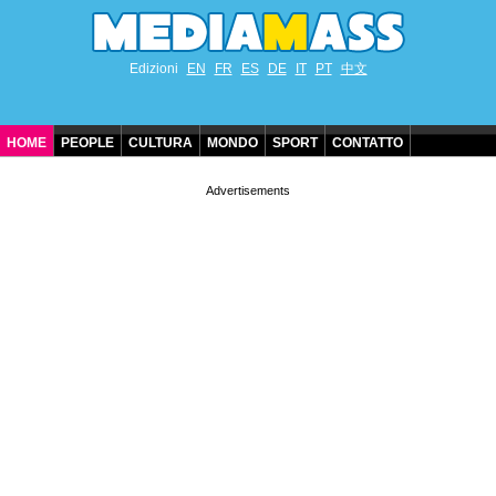
Edizioni
EN
FR
ES
DE
IT
PT
中文
HOME
PEOPLE
CULTURA
MONDO
SPORT
CONTATTO