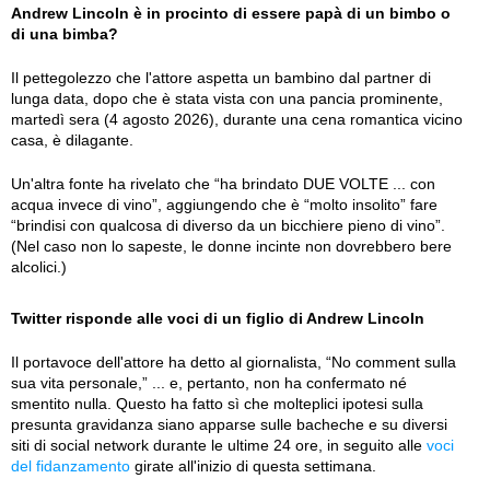
Andrew Lincoln è in procinto di essere papà di un bimbo o
di una bimba?
Il pettegolezzo che l'attore aspetta un bambino dal partner di
lunga data, dopo che è stata vista con una pancia prominente,
martedì sera (4 agosto 2026), durante una cena romantica vicino
casa, è dilagante.
Un'altra fonte ha rivelato che “ha brindato DUE VOLTE ... con
acqua invece di vino”, aggiungendo che è “molto insolito” fare
“brindisi con qualcosa di diverso da un bicchiere pieno di vino”.
(Nel caso non lo sapeste, le donne incinte non dovrebbero bere
alcolici.)
Twitter risponde alle voci di un figlio di Andrew Lincoln
Il portavoce dell'attore ha detto al giornalista, “No comment sulla
sua vita personale,” ... e, pertanto, non ha confermato né
smentito nulla. Questo ha fatto sì che molteplici ipotesi sulla
presunta gravidanza siano apparse sulle bacheche e su diversi
siti di social network durante le ultime 24 ore, in seguito alle
voci
del fidanzamento
girate all'inizio di questa settimana.