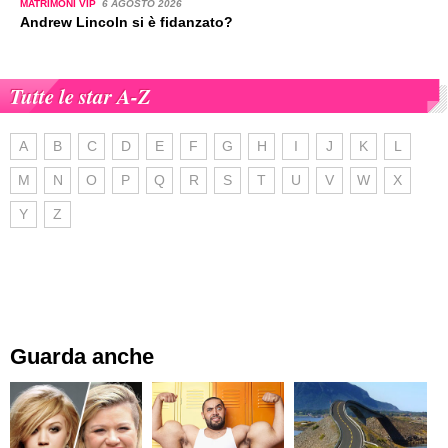
MATRIMONI VIP
6 AGOSTO 2026
Andrew Lincoln si è fidanzato?
Tutte le star A-Z
A
B
C
D
E
F
G
H
I
J
K
L
M
N
O
P
Q
R
S
T
U
V
W
X
Y
Z
Guarda anche