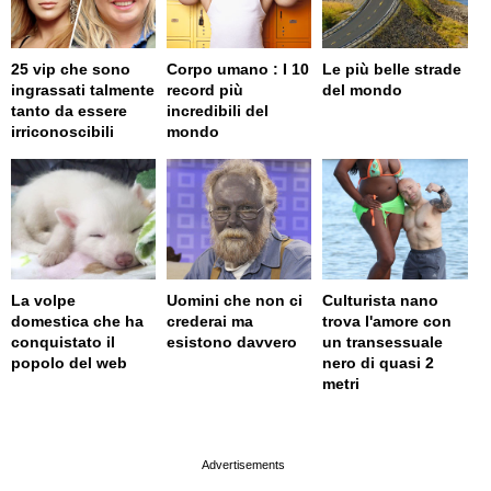
25 vip che sono
Corpo umano : I 10
Le più belle strade
ingrassati talmente
record più
del mondo
tanto da essere
incredibili del
irriconoscibili
mondo
La volpe
Uomini che non ci
Culturista nano
domestica che ha
crederai ma
trova l'amore con
conquistato il
esistono davvero
un transessuale
popolo del web
nero di quasi 2
metri
page served in 0.002s (0,4)