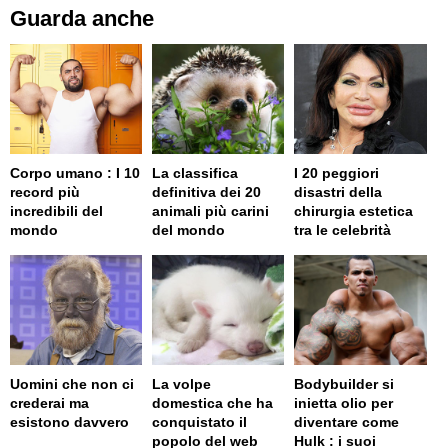
Guarda anche
Corpo umano : I 10
La classifica
I 20 peggiori
record più
definitiva dei 20
disastri della
incredibili del
animali più carini
chirurgia estetica
mondo
del mondo
tra le celebrità
Uomini che non ci
La volpe
Bodybuilder si
crederai ma
domestica che ha
inietta olio per
esistono davvero
conquistato il
diventare come
popolo del web
Hulk : i suoi