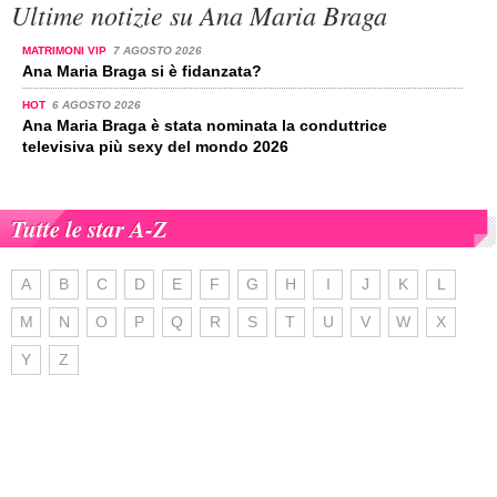
Ultime notizie su Ana Maria Braga
MATRIMONI VIP
7 AGOSTO 2026
Ana Maria Braga si è fidanzata?
HOT
6 AGOSTO 2026
Ana Maria Braga è stata nominata la conduttrice
televisiva più sexy del mondo 2026
Tutte le star A-Z
A
B
C
D
E
F
G
H
I
J
K
L
M
N
O
P
Q
R
S
T
U
V
W
X
Y
Z