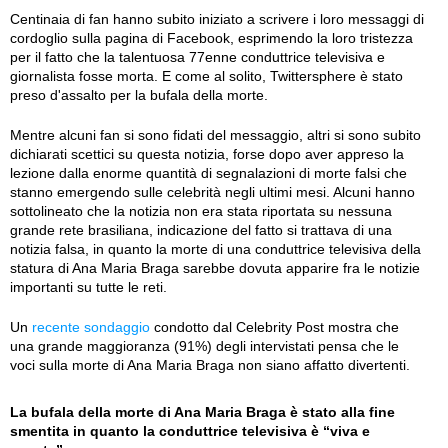
Centinaia di fan hanno subito iniziato a scrivere i loro messaggi di
cordoglio sulla pagina di Facebook, esprimendo la loro tristezza
per il fatto che la talentuosa 77enne conduttrice televisiva e
giornalista fosse morta. E come al solito, Twittersphere è stato
preso d'assalto per la bufala della morte.
Mentre alcuni fan si sono fidati del messaggio, altri si sono subito
dichiarati scettici su questa notizia, forse dopo aver appreso la
lezione dalla enorme quantità di segnalazioni di morte falsi che
stanno emergendo sulle celebrità negli ultimi mesi. Alcuni hanno
sottolineato che la notizia non era stata riportata su nessuna
grande rete brasiliana, indicazione del fatto si trattava di una
notizia falsa, in quanto la morte di una conduttrice televisiva della
statura di Ana Maria Braga sarebbe dovuta apparire fra le notizie
importanti su tutte le reti.
Un
recente sondaggio
condotto dal Celebrity Post mostra che
una grande maggioranza (91%) degli intervistati pensa che le
voci sulla morte di Ana Maria Braga non siano affatto divertenti.
La bufala della morte di Ana Maria Braga è stato alla fine
smentita in quanto la conduttrice televisiva è “viva e