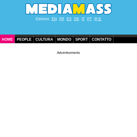
Edizioni
EN
FR
ES
DE
IT
PT
中文
HOME
PEOPLE
CULTURA
MONDO
SPORT
CONTATTO