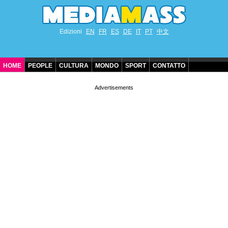
Edizioni
EN
FR
ES
DE
IT
PT
中文
HOME
PEOPLE
CULTURA
MONDO
SPORT
CONTATTO