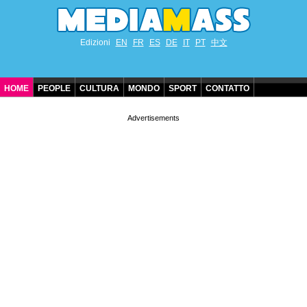
Edizioni
EN
FR
ES
DE
IT
PT
中文
HOME
PEOPLE
CULTURA
MONDO
SPORT
CONTATTO