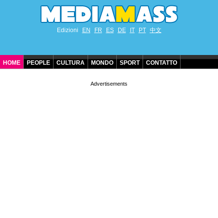
Edizioni
EN
FR
ES
DE
IT
PT
中文
HOME
PEOPLE
CULTURA
MONDO
SPORT
CONTATTO