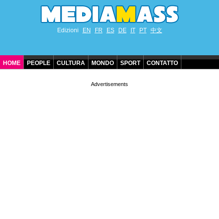
Edizioni
EN
FR
ES
DE
IT
PT
中文
HOME
PEOPLE
CULTURA
MONDO
SPORT
CONTATTO