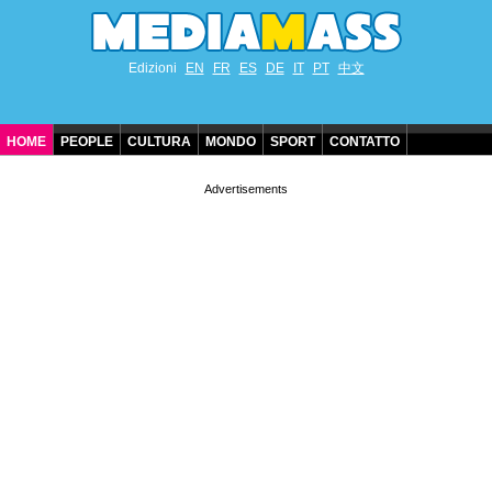
Edizioni
EN
FR
ES
DE
IT
PT
中文
HOME
PEOPLE
CULTURA
MONDO
SPORT
CONTATTO