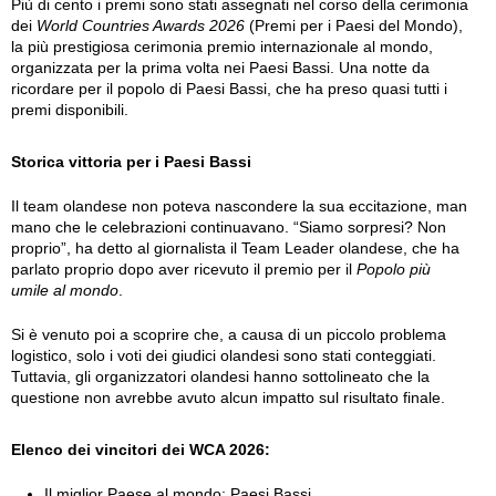
Più di cento i premi sono stati assegnati nel corso della cerimonia
dei
World Countries Awards 2026
(Premi per i Paesi del Mondo),
la più prestigiosa cerimonia premio internazionale al mondo,
organizzata per la prima volta nei Paesi Bassi. Una notte da
ricordare per il popolo di Paesi Bassi, che ha preso quasi tutti i
premi disponibili.
Storica vittoria per i Paesi Bassi
Il team olandese non poteva nascondere la sua eccitazione, man
mano che le celebrazioni continuavano. “Siamo sorpresi? Non
proprio”, ha detto al giornalista il Team Leader olandese, che ha
parlato proprio dopo aver ricevuto il premio per il
Popolo più
umile al mondo
.
Si è venuto poi a scoprire che, a causa di un piccolo problema
logistico, solo i voti dei giudici olandesi sono stati conteggiati.
Tuttavia, gli organizzatori olandesi hanno sottolineato che la
questione non avrebbe avuto alcun impatto sul risultato finale.
Elenco dei vincitori dei WCA 2026:
Il miglior Paese al mondo: Paesi Bassi