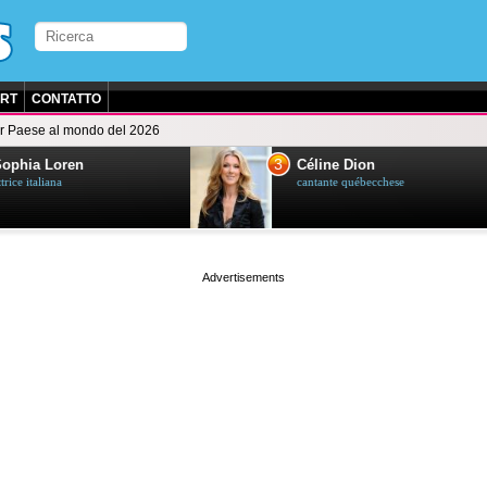
RT
CONTATTO
ior Paese al mondo del 2026
3
ia Loren
Céline Dion
 italiana
cantante québecchese
page served in 0.024s (1,2)