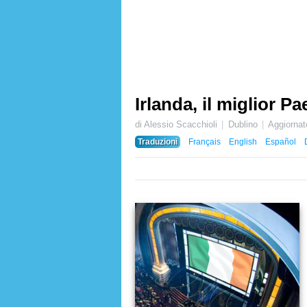
Irlanda, il miglior 
di Alessio Scacchioli
Dublino
Aggiorna
Traduzioni
Français
English
Español