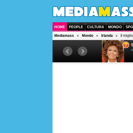
HOME
PEOPLE
CULTURA
MONDO
SPO
Mediamass
Mondo
Irlanda
Il migl
1
2
Bruce Willis
Soph
attore americano
attrice