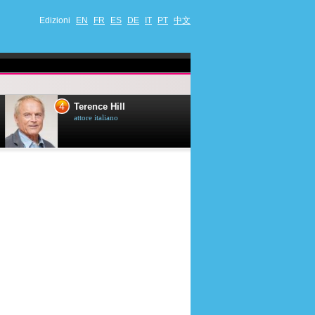
Edizioni
EN
FR
ES
DE
IT
PT
中文
4
5
Terence Hill
Mimie Mathy
attore italiano
umorista et attrice