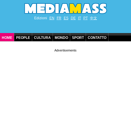
Edizioni
EN
FR
ES
DE
IT
PT
中文
HOME
PEOPLE
CULTURA
MONDO
SPORT
CONTATTO