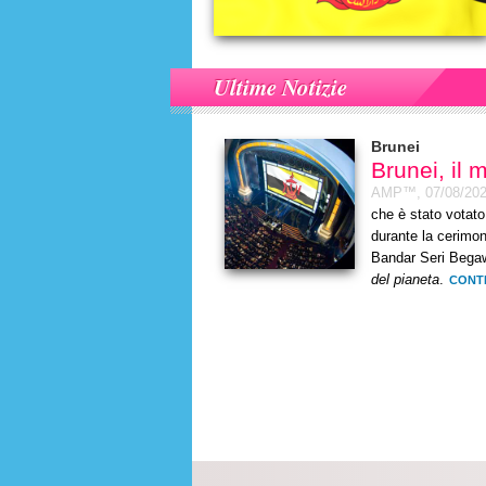
Ultime Notizie
Brunei
Brunei, il 
AMP™,
07/08/20
che è stato votato
durante la cerimon
Bandar Seri Begaw
del pianeta
.
CONT