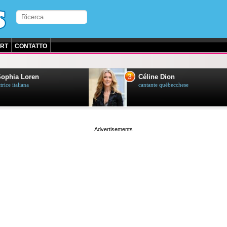
RT
CONTATTO
3
ia Loren
Céline Dion
 italiana
cantante québecchese
page served in 0.028s (1,2)