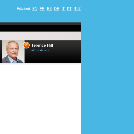
Edizioni
EN
FR
ES
DE
IT
PT
中文
4
5
Terence Hill
Mimie Mathy
attore italiano
umorista et attrice