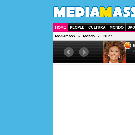
HOME
PEOPLE
CULTURA
MONDO
SPO
Mediamass
Mondo
Brunei
1
2
Bruce Willis
Soph
attore americano
attrice