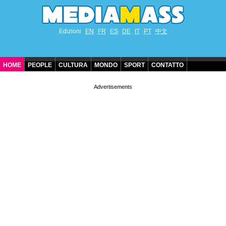
Edizioni
EN
FR
ES
DE
IT
PT
中文
HOME
PEOPLE
CULTURA
MONDO
SPORT
CONTATTO